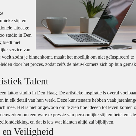
ke
unieke stijl en
tionele tatoeage
too studio in Den
g
biedt niet
ijke service van
e voelt zodra je binnenkomt, maakt het moeilijk om niet geïnspireerd te
leiden door het proces, zodat zelfs de nieuwkomers zich op hun gemak
istiek Talent
 een tattoo studio in Den Haag. De artistieke inspiratie is overal voelbaar
en in elk detail van hun werk. Deze kunstenaars hebben vaak jarenlang
 zich mee. Het is niet ongewoon om te zien hoe ideeën tot leven komen 
menwerken om een ware expressie van persoonlijke stijl en betekenis te
elfontdekking, en dat is iets wat klanten altijd zal bijblijven.
en Veiligheid