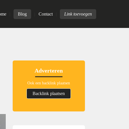
ome
Blog
Contact
Link toevoegen
Adverteren
Ook een backlink plaatsen
Backlink plaatsen